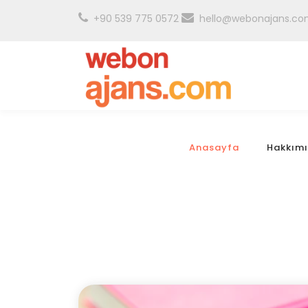
+90 539 775 0572
hello@webonajans.c
Anasayfa
Hakkım