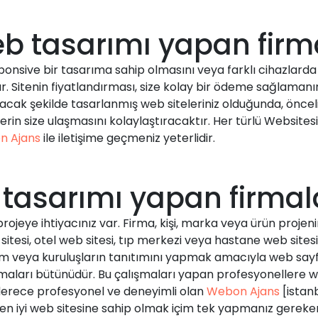
b tasarımı yapan firm
onsive bir tasarıma sahip olmasını veya farklı cihazlarda (
. Sitenin fiyatlandırması, size kolay bir ödeme sağlamanın
acak şekilde tasarlanmış web siteleriniz olduğunda, önce
erin size ulaşmasını kolaylaştıracaktır. Her türlü Websitesi 
n Ajans
ile iletişime geçmeniz yeterlidir.
 tasarımı yapan firmal
projeye ihtiyacınız var. Firma, kişi, marka veya ürün proje
sitesi, otel web sitesi, tıp merkezi veya hastane web sites
urum veya kuruluşların tanıtımını yapmak amacıyla web sa
aları bütünüdür. Bu çalışmaları yapan profesyonellere we
 derece profesyonel ve deneyimli olan
Webon Ajans
[istan
en iyi web sitesine sahip olmak içim tek yapmanız gereke