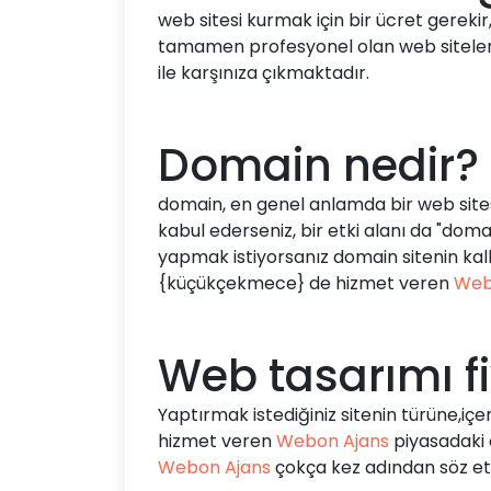
web sitesi kurmak için bir ücret gereki
tamamen profesyonel olan web siteleri i
ile karşınıza çıkmaktadır.
Domain nedir?
domain, en genel anlamda bir web sitesini
kabul ederseniz, bir etki alanı da "dom
yapmak istiyorsanız domain sitenin kal
{küçükçekmece} de hizmet veren
Web
Web tasarımı fi
Yaptırmak istediğiniz sitenin türüne,iç
hizmet veren
Webon Ajans
piyasadaki e
Webon Ajans
çokça kez adından söz ett