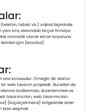
alar:
telefon, tablet vb.) orijinal biçiminde
 yanı sıra, alanındaki birçok firmaya
likle otomatik olarak ekran boyutuna
ilemleri içim [istanbul]
ar:
nin ana konusudur. Örneğin; Bir doktor
i bir web tasarım projesidir. Buradan da
yfalarının kodlanması, düzenlenmesi ve
b tasarımcıları, web tasarımcıları
bul] {küçükçekmece} bölgesinde sizler
n bize ulaşmak.