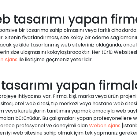
b tasarımı yapan firm
onsive bir tasarıma sahip olmasını veya farklı cihazlarda (
. Sitenin fiyatlandırması, size kolay bir ödeme sağlamanın
acak şekilde tasarlanmış web siteleriniz olduğunda, önce
erin size ulaşmasını kolaylaştıracaktır. Her türlü Websitesi 
n Ajans
ile iletişime geçmeniz yeterlidir.
 tasarımı yapan firmal
projeye ihtiyacınız var. Firma, kişi, marka veya ürün proje
sitesi, otel web sitesi, tıp merkezi veya hastane web sites
urum veya kuruluşların tanıtımını yapmak amacıyla web sa
aları bütünüdür. Bu çalışmaları yapan profesyonellere we
 derece profesyonel ve deneyimli olan
Webon Ajans
[istan
en iyi web sitesine sahip olmak içim tek yapmanız gereke