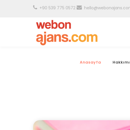
+90 539 775 0572
hello@webonajans.c
Anasayfa
Hakkım