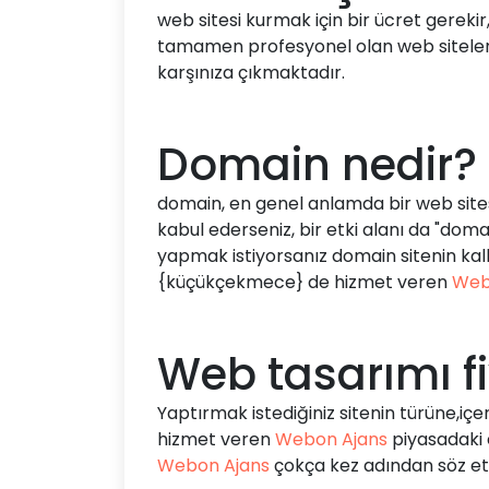
web sitesi kurmak için bir ücret gereki
tamamen profesyonel olan web siteleri i
karşınıza çıkmaktadır.
Domain nedir?
domain, en genel anlamda bir web sitesini
kabul ederseniz, bir etki alanı da "dom
yapmak istiyorsanız domain sitenin kal
{küçükçekmece} de hizmet veren
Web
Web tasarımı fi
Yaptırmak istediğiniz sitenin türüne,iç
hizmet veren
Webon Ajans
piyasadaki e
Webon Ajans
çokça kez adından söz ett