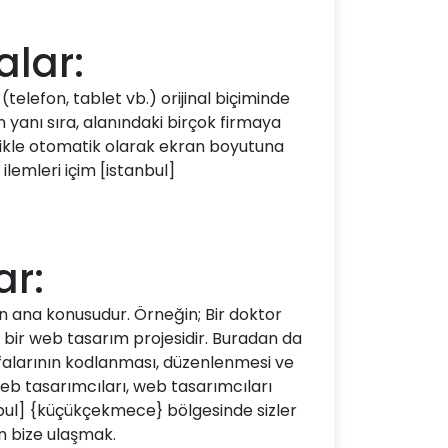
alar:
telefon, tablet vb.) orijinal biçiminde
 yanı sıra, alanındaki birçok firmaya
likle otomatik olarak ekran boyutuna
ilemleri içim [istanbul]
ar:
nin ana konusudur. Örneğin; Bir doktor
i bir web tasarım projesidir. Buradan da
yfalarının kodlanması, düzenlenmesi ve
b tasarımcıları, web tasarımcıları
bul] {küçükçekmece} bölgesinde sizler
n bize ulaşmak.