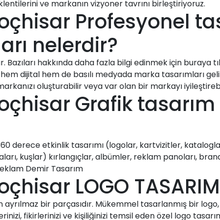
entilerini ve markanın vizyoner tavrını birleştiriyoruz.
koçhisar Profesyonel ta
rı nelerdir?
 Bazıları hakkında daha fazla bilgi edinmek için buraya tık
 hem dijital hem de basılı medyada marka tasarımları gelişti
rkanızı oluşturabilir veya var olan bir markayı iyileştirebil
oçhisar Grafik tasarım
 derece etkinlik tasarımı (logolar, kartvizitler, kataloglar,
aları, kuşlar) kırlangıçlar, albümler, reklam panoları, bran
 Reklam Demir Tasarım
koçhisar LOGO TASARIM
in ayrılmaz bir parçasıdır. Mükemmel tasarlanmış bir logo, değ
inizi, fikirlerinizi ve kişiliğinizi temsil eden özel logo tasa