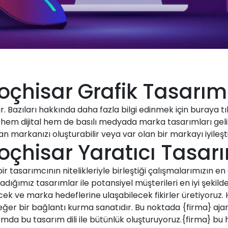
oçhisar Grafik Tasarım
 Bazıları hakkında daha fazla bilgi edinmek için buraya tık
 hem dijital hem de basılı medyada marka tasarımları gelişt
n markanızı oluşturabilir veya var olan bir markayı iyileştir
oçhisar Yaratıcı Tasar
r tasarımcının nitelikleriyle birleştiği çalışmalarımızın en e
ığımız tasarımlar ile potansiyel müşterileri en iyi şekil
ecek ve marka hedeflerine ulaşabilecek fikirler üretiyoruz.
değer bir bağlantı kurma sanatıdır. Bu noktada {firma} aj
ormda bu tasarım dili ile bütünlük oluşturuyoruz.{firma} bu