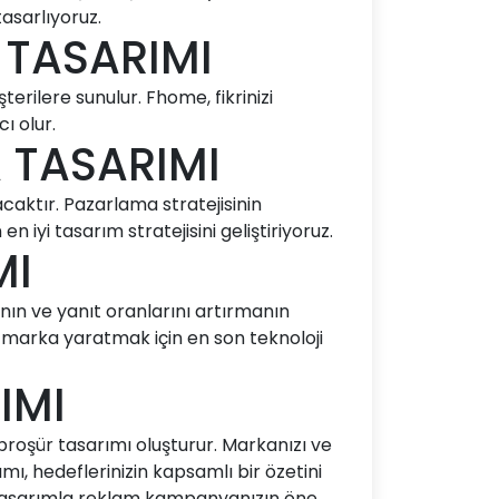
asarlıyoruz.
 TASARIMI
ilere sunulur. Fhome, fikrinizi
ı olur.
A TASARIMI
aktır. Pazarlama stratejisinin
iyi tasarım stratejisini geliştiriyoruz.
MI
anın ve yanıt oranlarını artırmanın
r marka yaratmak için en son teknoloji
IMI
r broşür tasarımı oluşturur. Markanızı ve
mı, hedeflerinizin kapsamlı bir özetini
bir tasarımla reklam kampanyanızın öne