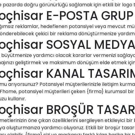
e pazarda doğru görünürlüğü sağlamak için etkili bir logo t
koçhisar E-POSTA GRUP
ımsız reklamlar, hedeflenen potansiyel veya mevcut müşter
j gönderebilecek çekici bir reklama dönüştürmenize yardımc
koçhisar SOSYAL MEDY
ni büyütmenize yardımcı olacak kararlar vermenizi sağlayac
ajınızı geliştirmek ve maksimum dönüşüm elde etmek için en 
koçhisar KANAL TASARI
nu mu arıyorsunuz? Potansiyel müşterilerinizle iletişim kurm
n Fhome, potansiyel müşterileri çeken {firma} kurumsal bi
zu kullanır.
koçhisar BROŞÜR TASAR
metlerinizin öne çıkan özelliklerini sergileyen etkileyici bi
a oluşturmanıza yardımcı oluyoruz. Etkili bir broşür tasarı
ı olabilir. {firma} sizi ve markanızı farklı kılan harika 