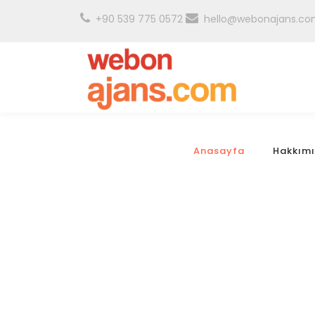
+90 539 775 0572
hello@webonajans.c
Anasayfa
Hakkım