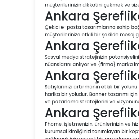
müşterilerinizin dikkatini çekmek ve siz
Ankara Şerefli
Çekici e-posta tasarımlarına sahip bağ
müşterilerinize etkili bir şekilde mesa
Ankara Şerefli
Sosyal medya stratejinizin potansiyeli
nüanslarını anlıyor ve {firma} marka im
Ankara Şerefli
Satışlarınızı artırmanın etkili bir yolu
harika bir yoludur. Banner tasarımı içi
ve pazarlama stratejilerini ve vizyonunu
Ankara Şerefli
Fhome, işletmenizin, ürünlerinizin ve hiz
kurumsal kimliğinizi tanımlayan bir kopy
sağlamak için önemli bir pazarlama arac