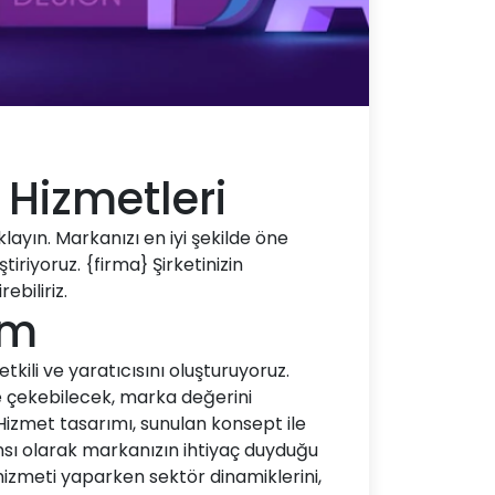
 Hizmetleri
layın. Markanızı en iyi şekilde öne
iriyoruz. {firma} Şirketinizin
ebiliriz.
ım
tkili ve yaratıcısını oluşturuyoruz.
de çekebilecek, marka değerini
 Hizmet tasarımı, sunulan konsept ile
ansı olarak markanızın ihtiyaç duyduğu
 hizmeti yaparken sektör dinamiklerini,