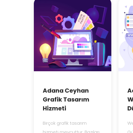
Adana Ceyhan
A
Grafik Tasarım
W
Hizmeti
D
Birçok grafik tasarım
We
hizmeti mevcuttur. Bazıları
Gü