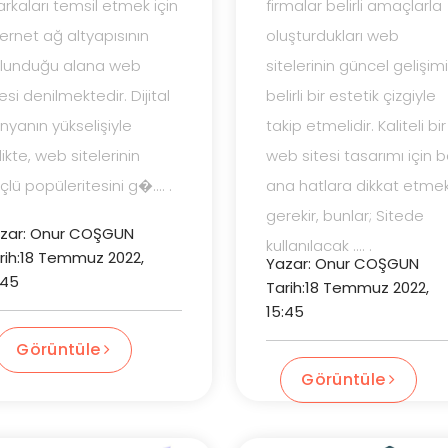
rkaları temsil etmek için
firmalar belirli amaçlarla
ternet ağ altyapısının
oluşturdukları web
lunduğu alana web
sitelerinin güncel gelişimi
tesi denilmektedir. Dijital
belirli bir estetik çizgiyle
nyanın yükselişiyle
takip etmelidir. Kaliteli bir
rlikte, web sitelerinin
web sitesi tasarımı için b
çlü popüleritesini g�.... .
ana hatlara dikkat etme
gerekir, bunlar; Sitede
zar: Onur COŞGUN
kullanılacak .... .
rih:18 Temmuz 2022,
Yazar: Onur COŞGUN
:45
Tarih:18 Temmuz 2022,
15:45
Görüntüle
Görüntüle