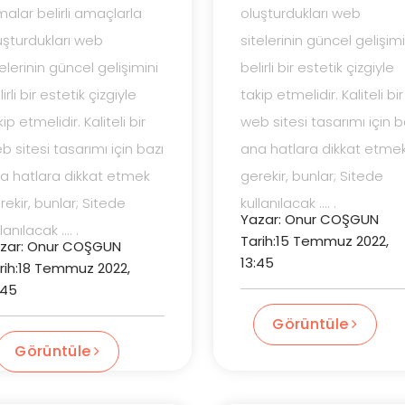
rmalar belirli amaçlarla
oluşturdukları web
uşturdukları web
sitelerinin güncel gelişimi
telerinin güncel gelişimini
belirli bir estetik çizgiyle
irli bir estetik çizgiyle
takip etmelidir. Kaliteli bir
ip etmelidir. Kaliteli bir
web sitesi tasarımı için b
b sitesi tasarımı için bazı
ana hatlara dikkat etme
a hatlara dikkat etmek
gerekir, bunlar; Sitede
rekir, bunlar; Sitede
kullanılacak .... .
Yazar: Onur COŞGUN
lanılacak .... .
Tarih:15 Temmuz 2022,
zar: Onur COŞGUN
13:45
rih:18 Temmuz 2022,
:45
Görüntüle
Görüntüle