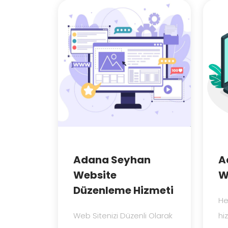
Adana Seyhan
A
Website
W
Düzenleme Hizmeti
Her
Web Sitenizi Düzenli Olarak
hiz