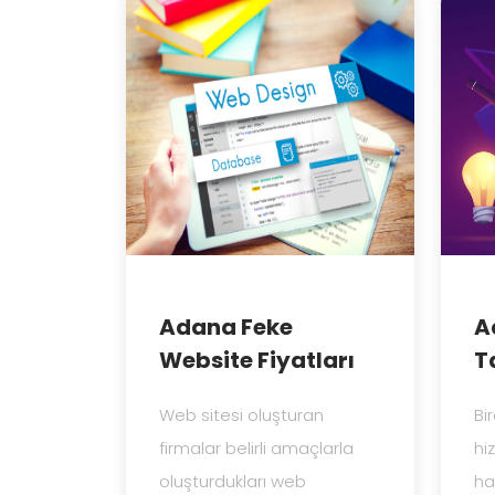
Adana Feke
A
Website Fiyatları
T
Web sitesi oluşturan
Bi
firmalar belirli amaçlarla
hi
oluşturdukları web
ha