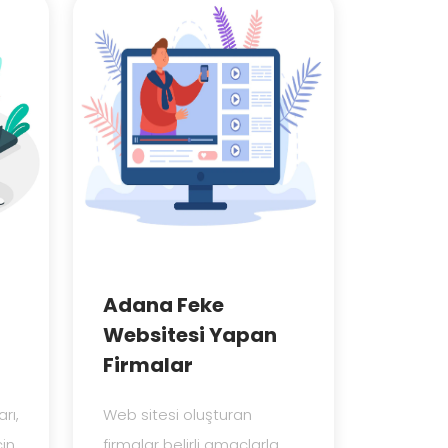
Adana Feke
Websitesi Yapan
Firmalar
arı,
Web sitesi oluşturan
çin
firmalar belirli amaçlarla