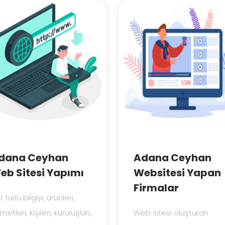
dana Ceyhan
Adana Ceyhan
eb Sitesi Yapımı
Websitesi Yapan
Firmalar
 türlü bilgiyi, ürünleri,
metleri, kişileri, kuruluşları,
Web sitesi oluşturan