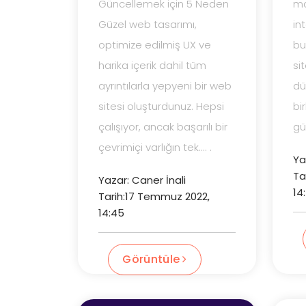
Güncellemek için 5 Neden
ma
Güzel web tasarımı,
in
optimize edilmiş UX ve
bu
harika içerik dahil tüm
si
ayrıntılarla yepyeni bir web
dü
sitesi oluşturdunuz. Hepsi
bi
çalışıyor, ancak başarılı bir
gü
çevrimiçi varlığın tek.... .
Ya
Ta
Yazar: Caner İnali
14
Tarih:17 Temmuz 2022,
14:45
Görüntüle