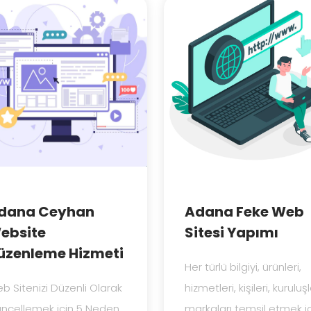
dana Ceyhan
Adana Feke Web
ebsite
Sitesi Yapımı
üzenleme Hizmeti
Her türlü bilgiyi, ürünleri,
b Sitenizi Düzenli Olarak
hizmetleri, kişileri, kuruluşl
ncellemek için 5 Neden
markaları temsil etmek i