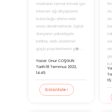
markaları temsil etmek için
fi
internet ağ altyapısının
ol
bulunduğu alana web
si
sitesi denilmektedir. Dijital
bel
dünyanın yükselişiyle
tak
birlikte, web sitelerinin
we
güçlü popüleritesini g�.... .
an
ge
Yazar: Onur COŞGUN
kul
Tarih:18 Temmuz 2022,
Ya
14:45
Ta
15
Görüntüle