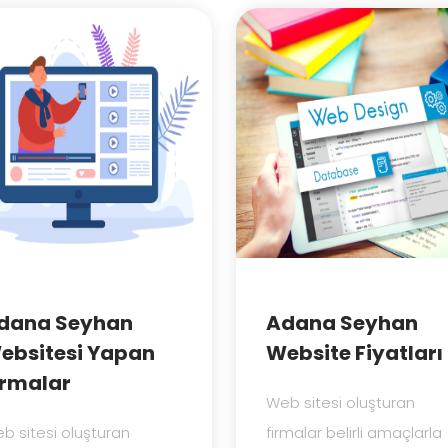
dana Seyhan
Adana Seyhan
ebsitesi Yapan
Website Fiyatları
irmalar
Web sitesi oluşturan
b sitesi oluşturan
firmalar belirli amaçlarla