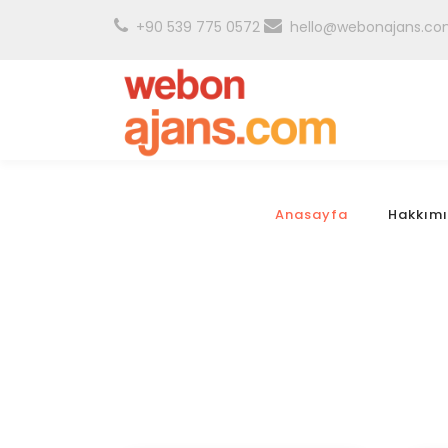
+90 539 775 0572
hello@webonajans.c
Anasayfa
Hakkım