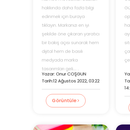
hakkında daha fazla bilgi
Gü
edinmek için buraya
op
tıklayın. Markanızı en iyi
ha
şekilde öne çıkaran yaratıcı
ay
bir bakış açısı sunarak hem
si
dijital hem de basılı
ça
medyada marka
çev
tasarımları geli.... .
Yazar: Onur COŞGUN
Ya
Tarih:12 Ağustos 2022, 03:22
Ta
14
Görüntüle