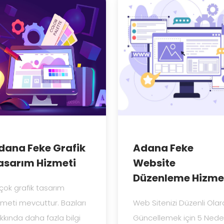
dana Feke Grafik
Adana Feke
asarım Hizmeti
Website
Düzenleme Hizme
rçok grafik tasarım
zmeti mevcuttur. Bazıları
Web Sitenizi Düzenli Olar
kkında daha fazla bilgi
Güncellemek için 5 Ned