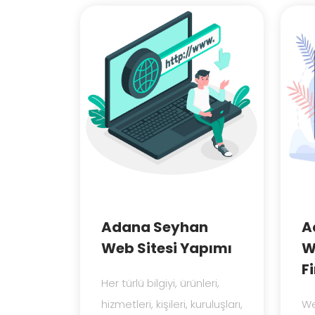
Adana Seyhan
A
Web Sitesi Yapımı
W
F
Her türlü bilgiyi, ürünleri,
hizmetleri, kişileri, kuruluşları,
We