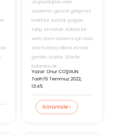
oluşturdukları web
sitelerinin güncel gelişimini
ni
belirli bir estetik çizgiyle
takip etmelidir. Kaliteli bir
web sitesi tasarımı için bazı
azı
ana hatlara dikkat etmek
k
gerekir, bunlar; Sitede
kullanılacak .... .
Yazar: Onur COŞGUN
Tarih:15 Temmuz 2022,
13:45
Görüntüle