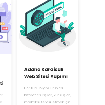
Adana Karaisalı
Web Sitesi Yapımı
ti
Her türlü bilgiyi, ürünleri,
ak
hizmetleri, kişileri, kuruluşları,
en
markaları temsil etmek için